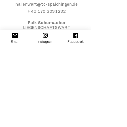
hallenwart@tc-spaichingen.de
+49 170 3091232
Falk Schumacher
LIEGENSCHAFTSWART​​
liegenschaftswart@tc-spaichingen.de
+49 177 5646777
Email
Instagram
Facebook
Jule Rees
BEISITZER JUGEND
jugendwart2@tc-spaichingen.de
+49 174 9499934
Doris Greidenweis
KASSENWART​​
kassenwart@tc-spaichingen.de
+49 159 06470998
Ingrid Wenzler
SCHRIFTFÜHRER​​
schriftführer@tc-spaichingen.de